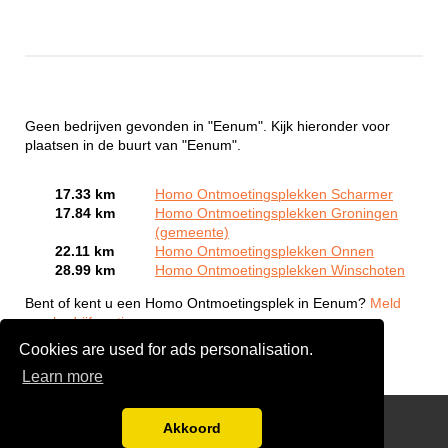
Geen bedrijven gevonden in "Eenum". Kijk hieronder voor
plaatsen in de buurt van "Eenum".
17.33 km
Homo Ontmoetingsplekken Scharmer
17.84 km
Homo Ontmoetingsplekken Groningen
(gemeente)
22.11 km
Homo Ontmoetingsplekken Onnen
28.99 km
Homo Ontmoetingsplekken Winschoten
Bent of kent u een Homo Ontmoetingsplek in Eenum?
Meld
een bedrijf gratis aan
Cookies are used for ads personalisation.
Learn more
Gay Escort Service
Akkoord