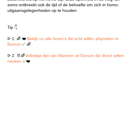
soms ontbreekt ook de tijd of de behoefte om zich in homo-
uitgaansgelegenheden op te houden.
Tip 👇
ᐅ 1. 🌈 ❤️
Bekijk nu alle homo's die echt willen afspreken in
Eenum
✅ 🌈
ᐅ 2. 🍑🌈
Volledige lijst van Mannen uit Eenum die direct willen
neuken
✅❤️