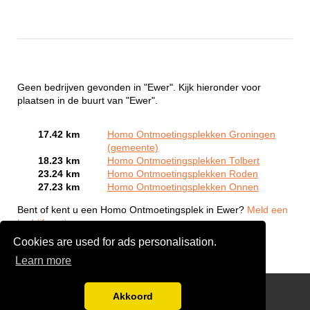
Geen bedrijven gevonden in "Ewer". Kijk hieronder voor
plaatsen in de buurt van "Ewer".
17.42 km
Homo Ontmoetingsplekken Groningen
(gemeente)
18.23 km
Homo Ontmoetingsplekken Tolbert
23.24 km
Homo Ontmoetingsplekken Roden
27.23 km
Homo Ontmoetingsplekken Onnen
Bent of kent u een Homo Ontmoetingsplek in Ewer?
Meld een
bedrijf gratis aan
Cookies are used for ads personalisation.
Learn more
Gay Escort Service
Akkoord