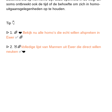
soms ontbreekt ook de tijd of de behoefte om zich in homo-
uitgaansgelegenheden op te houden.
Tip 👇
ᐅ 1. 🌈 ❤️
Bekijk nu alle homo's die echt willen afspreken in
Ewer
✅ 🌈
ᐅ 2. 🍑🌈
Volledige lijst van Mannen uit Ewer die direct willen
neuken
✅❤️