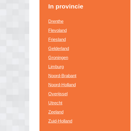
In provincie
Drenthe
Flevoland
Friesland
Gelderland
Groningen
Limburg
Noord-Brabant
Noord-Holland
Overijssel
Utrecht
Zeeland
Zuid-Holland