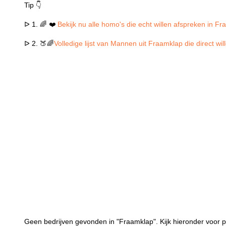
Tip 👇
ᐅ 1. 🌈 ❤️
Bekijk nu alle homo's die echt willen afspreken in F
ᐅ 2. 🍑🌈
Volledige lijst van Mannen uit Fraamklap die direct w
Geen bedrijven gevonden in "Fraamklap". Kijk hieronder voor p