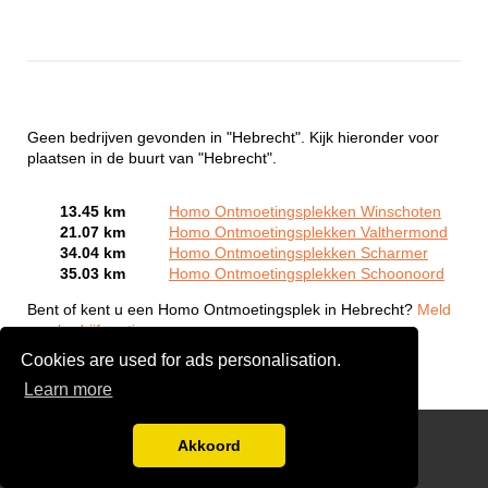
Geen bedrijven gevonden in "Hebrecht". Kijk hieronder voor
plaatsen in de buurt van "Hebrecht".
13.45 km
Homo Ontmoetingsplekken Winschoten
21.07 km
Homo Ontmoetingsplekken Valthermond
34.04 km
Homo Ontmoetingsplekken Scharmer
35.03 km
Homo Ontmoetingsplekken Schoonoord
Bent of kent u een Homo Ontmoetingsplek in Hebrecht?
Meld
een bedrijf gratis aan
Cookies are used for ads personalisation.
Learn more
Gay Escort Service
Akkoord
Disclaimer