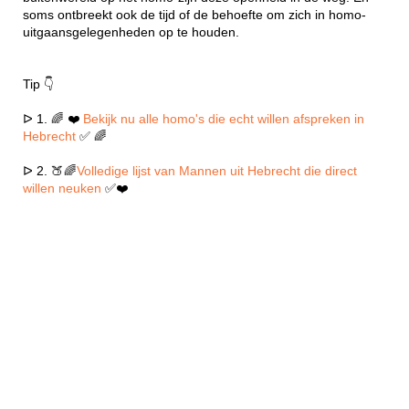
soms ontbreekt ook de tijd of de behoefte om zich in homo-
uitgaansgelegenheden op te houden.
Tip 👇
ᐅ 1. 🌈 ❤️
Bekijk nu alle homo's die echt willen afspreken in
Hebrecht
✅ 🌈
ᐅ 2. 🍑🌈
Volledige lijst van Mannen uit Hebrecht die direct
willen neuken
✅❤️