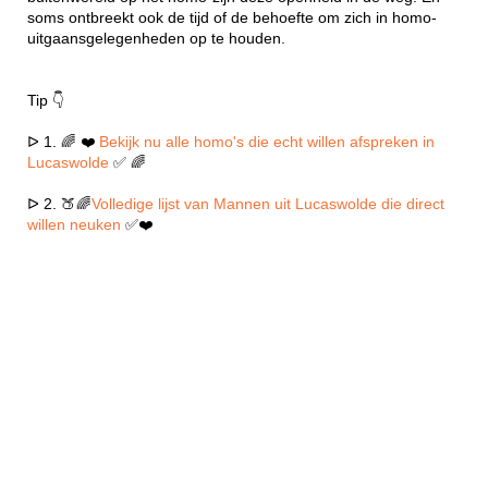
soms ontbreekt ook de tijd of de behoefte om zich in homo-
uitgaansgelegenheden op te houden.
Tip 👇
ᐅ 1. 🌈 ❤️
Bekijk nu alle homo's die echt willen afspreken in
Lucaswolde
✅ 🌈
ᐅ 2. 🍑🌈
Volledige lijst van Mannen uit Lucaswolde die direct
willen neuken
✅❤️