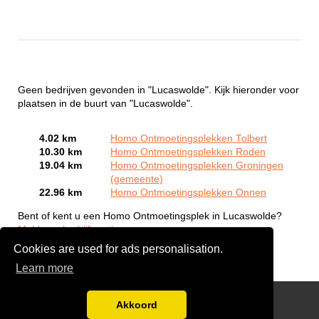
Geen bedrijven gevonden in "Lucaswolde". Kijk hieronder voor
plaatsen in de buurt van "Lucaswolde".
4.02 km
Homo Ontmoetingsplekken Tolbert
10.30 km
Homo Ontmoetingsplekken Roden
19.04 km
Homo Ontmoetingsplekken Groningen
(gemeente)
22.96 km
Homo Ontmoetingsplekken Onnen
Bent of kent u een Homo Ontmoetingsplek in Lucaswolde?
Meld een bedrijf gratis aan
Cookies are used for ads personalisation.
Learn more
Gay Escort Service
Akkoord