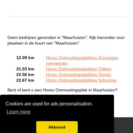
Geen bedrijven gevonden in "Maarhuizen". Kijk hieronder voor
plaatsen in de buurt van "Maarhuizen".
12.09 km
Homo Ontmoetingsplekken Groningen
(gemeente)
21.03 km
Homo Ontmoetingsplekken Tolbert
22.56 km
Homo Ontmoetingsplekken Onnen
22.67 km
Homo Ontmoetingsplekken Scharmer
Bent of kent u een Homo Ontmoetingsplek in Maarhuizen?
Meld een bedrijf gratis aan
Cookies are used for ads personalisation.
Learn more
Gay Escort Service
Akkoord