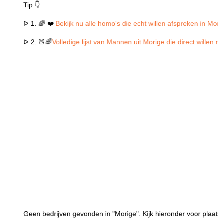
Tip 👇
ᐅ 1. 🌈 ❤️
Bekijk nu alle homo's die echt willen afspreken in Mo
ᐅ 2. 🍑🌈
Volledige lijst van Mannen uit Morige die direct wille
Geen bedrijven gevonden in "Morige". Kijk hieronder voor plaat