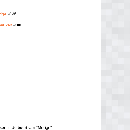
rige
✅ 🌈
n neuken
✅❤️
sen in de buurt van "Morige".