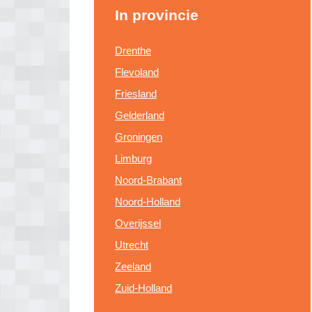
In provincie
Drenthe
Flevoland
Friesland
Gelderland
Groningen
Limburg
Noord-Brabant
Noord-Holland
Overijssel
Utrecht
Zeeland
Zuid-Holland