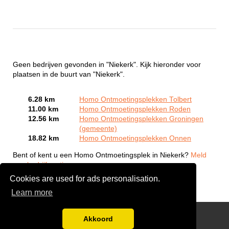
Geen bedrijven gevonden in "Niekerk". Kijk hieronder voor
plaatsen in de buurt van "Niekerk".
6.28 km
Homo Ontmoetingsplekken Tolbert
11.00 km
Homo Ontmoetingsplekken Roden
12.56 km
Homo Ontmoetingsplekken Groningen
(gemeente)
18.82 km
Homo Ontmoetingsplekken Onnen
Bent of kent u een Homo Ontmoetingsplek in Niekerk?
Meld
een bedrijf gratis aan
Cookies are used for ads personalisation.
Learn more
Gay Escort Service
Akkoord