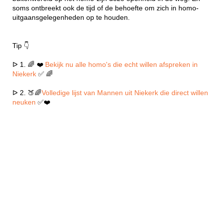
soms ontbreekt ook de tijd of de behoefte om zich in homo-
uitgaansgelegenheden op te houden.
Tip 👇
ᐅ 1. 🌈 ❤️
Bekijk nu alle homo's die echt willen afspreken in
Niekerk
✅ 🌈
ᐅ 2. 🍑🌈
Volledige lijst van Mannen uit Niekerk die direct willen
neuken
✅❤️