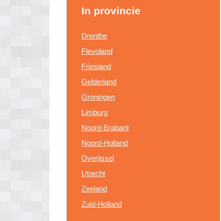
In provincie
Drenthe
Flevoland
Friesland
Gelderland
Groningen
Limburg
Noord-Brabant
Noord-Holland
Overijssel
Utrecht
Zeeland
Zuid-Holland