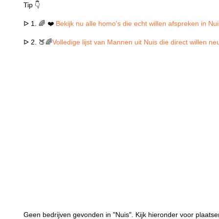
Tip 👇
ᐅ 1. 🌈 ❤️
Bekijk nu alle homo's die echt willen afspreken in Nu
ᐅ 2. 🍑🌈
Volledige lijst van Mannen uit Nuis die direct willen n
Geen bedrijven gevonden in "Nuis". Kijk hieronder voor plaatsen