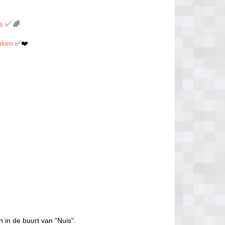
is
✅ 🌈
euken
✅❤️
 in de buurt van "Nuis".