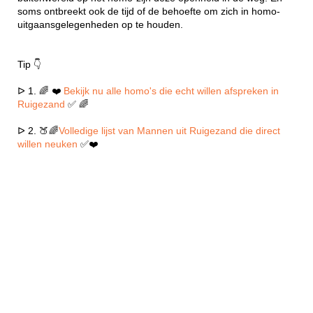
soms ontbreekt ook de tijd of de behoefte om zich in homo-
uitgaansgelegenheden op te houden.
Tip 👇
ᐅ 1. 🌈 ❤️
Bekijk nu alle homo's die echt willen afspreken in
Ruigezand
✅ 🌈
ᐅ 2. 🍑🌈
Volledige lijst van Mannen uit Ruigezand die direct
willen neuken
✅❤️