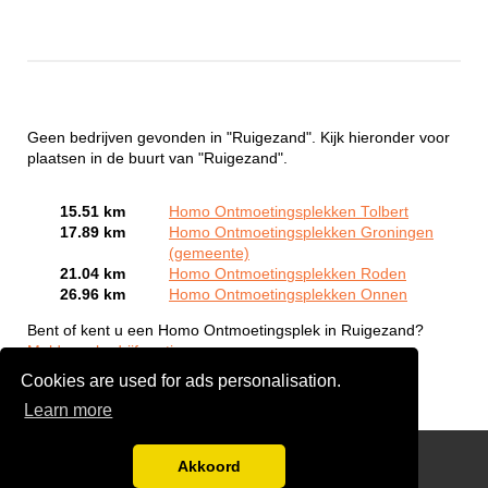
Geen bedrijven gevonden in "Ruigezand". Kijk hieronder voor
plaatsen in de buurt van "Ruigezand".
15.51 km
Homo Ontmoetingsplekken Tolbert
17.89 km
Homo Ontmoetingsplekken Groningen
(gemeente)
21.04 km
Homo Ontmoetingsplekken Roden
26.96 km
Homo Ontmoetingsplekken Onnen
Bent of kent u een Homo Ontmoetingsplek in Ruigezand?
Meld een bedrijf gratis aan
Cookies are used for ads personalisation.
Learn more
Gay Escort Service
Akkoord