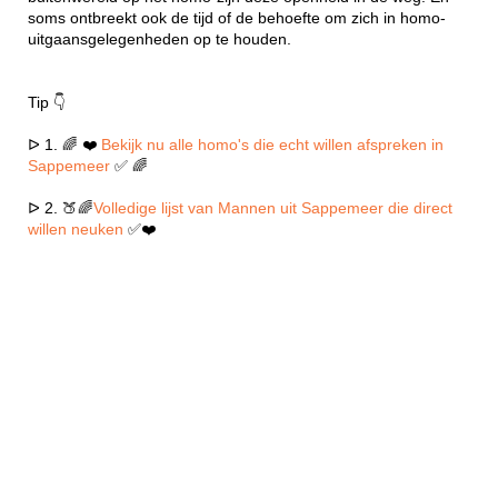
soms ontbreekt ook de tijd of de behoefte om zich in homo-
uitgaansgelegenheden op te houden.
Tip 👇
ᐅ 1. 🌈 ❤️
Bekijk nu alle homo's die echt willen afspreken in
Sappemeer
✅ 🌈
ᐅ 2. 🍑🌈
Volledige lijst van Mannen uit Sappemeer die direct
willen neuken
✅❤️