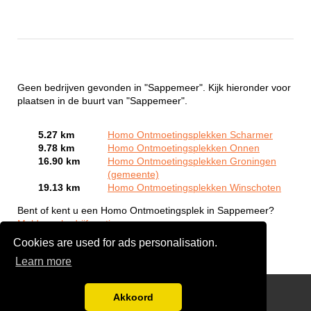
Geen bedrijven gevonden in "Sappemeer". Kijk hieronder voor
plaatsen in de buurt van "Sappemeer".
5.27 km
Homo Ontmoetingsplekken Scharmer
9.78 km
Homo Ontmoetingsplekken Onnen
16.90 km
Homo Ontmoetingsplekken Groningen
(gemeente)
19.13 km
Homo Ontmoetingsplekken Winschoten
Bent of kent u een Homo Ontmoetingsplek in Sappemeer?
Meld een bedrijf gratis aan
Cookies are used for ads personalisation.
Learn more
Gay Escort Service
Akkoord