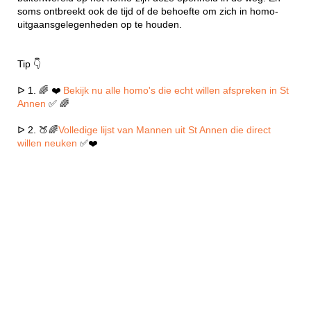
soms ontbreekt ook de tijd of de behoefte om zich in homo-
uitgaansgelegenheden op te houden.
Tip 👇
ᐅ 1. 🌈 ❤️
Bekijk nu alle homo's die echt willen afspreken in St
Annen
✅ 🌈
ᐅ 2. 🍑🌈
Volledige lijst van Mannen uit St Annen die direct
willen neuken
✅❤️