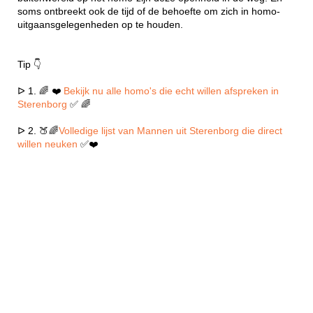
soms ontbreekt ook de tijd of de behoefte om zich in homo-
uitgaansgelegenheden op te houden.
Tip 👇
ᐅ 1. 🌈 ❤️
Bekijk nu alle homo's die echt willen afspreken in
Sterenborg
✅ 🌈
ᐅ 2. 🍑🌈
Volledige lijst van Mannen uit Sterenborg die direct
willen neuken
✅❤️