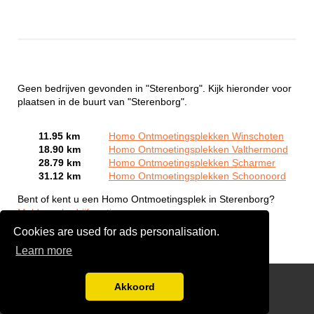
Geen bedrijven gevonden in "Sterenborg". Kijk hieronder voor
plaatsen in de buurt van "Sterenborg".
11.95 km
Homo Ontmoetingsplekken Winschoten
18.90 km
Homo Ontmoetingsplekken Valthermond
28.79 km
Homo Ontmoetingsplekken Scharmer
31.12 km
Homo Ontmoetingsplekken Schoonoord
Bent of kent u een Homo Ontmoetingsplek in Sterenborg?
Meld een bedrijf gratis aan
Cookies are used for ads personalisation.
Learn more
Gay Escort Service
Akkoord
Disclaimer