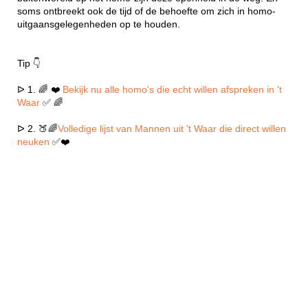
soms ontbreekt ook de tijd of de behoefte om zich in homo-
uitgaansgelegenheden op te houden.
Tip 👇
ᐅ 1. 🌈 ❤️
Bekijk nu alle homo's die echt willen afspreken in 't
Waar
✅ 🌈
ᐅ 2. 🍑🌈
Volledige lijst van Mannen uit 't Waar die direct willen
neuken
✅❤️