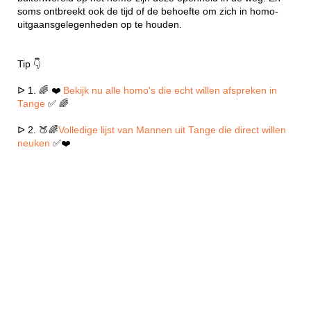
soms ontbreekt ook de tijd of de behoefte om zich in homo-
uitgaansgelegenheden op te houden.
Tip 👇
ᐅ 1. 🌈 ❤️
Bekijk nu alle homo's die echt willen afspreken in
Tange
✅ 🌈
ᐅ 2. 🍑🌈
Volledige lijst van Mannen uit Tange die direct willen
neuken
✅❤️