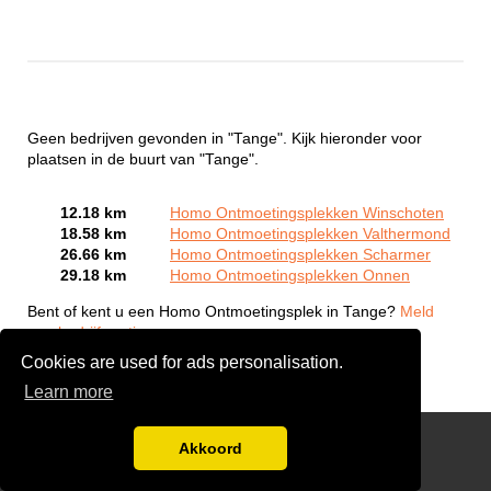
Geen bedrijven gevonden in "Tange". Kijk hieronder voor
plaatsen in de buurt van "Tange".
12.18 km
Homo Ontmoetingsplekken Winschoten
18.58 km
Homo Ontmoetingsplekken Valthermond
26.66 km
Homo Ontmoetingsplekken Scharmer
29.18 km
Homo Ontmoetingsplekken Onnen
Bent of kent u een Homo Ontmoetingsplek in Tange?
Meld
een bedrijf gratis aan
Cookies are used for ads personalisation.
Learn more
Gay Escort Service
Akkoord
Disclaimer