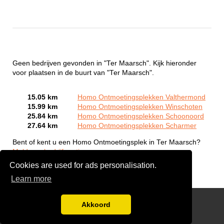
Geen bedrijven gevonden in "Ter Maarsch". Kijk hieronder
voor plaatsen in de buurt van "Ter Maarsch".
15.05 km
Homo Ontmoetingsplekken Valthermond
15.99 km
Homo Ontmoetingsplekken Winschoten
25.84 km
Homo Ontmoetingsplekken Schoonoord
27.64 km
Homo Ontmoetingsplekken Scharmer
Bent of kent u een Homo Ontmoetingsplek in Ter Maarsch?
Meld een bedrijf gratis aan
Cookies are used for ads personalisation.
Learn more
Gay Escort Service
Akkoord
Disclaimer