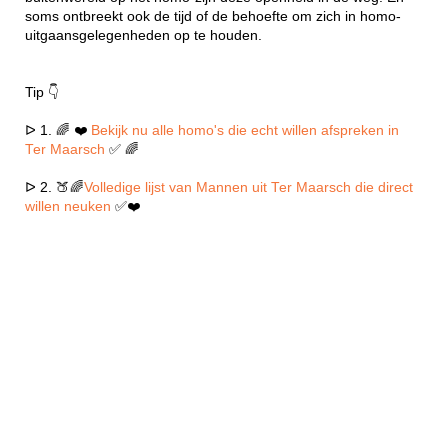
soms ontbreekt ook de tijd of de behoefte om zich in homo-
uitgaansgelegenheden op te houden.
Tip 👇
ᐅ 1. 🌈 ❤️
Bekijk nu alle homo's die echt willen afspreken in
Ter Maarsch
✅ 🌈
ᐅ 2. 🍑🌈
Volledige lijst van Mannen uit Ter Maarsch die direct
willen neuken
✅❤️