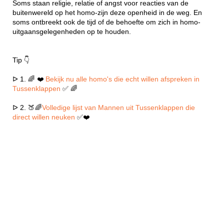
Soms staan religie, relatie of angst voor reacties van de
buitenwereld op het homo-zijn deze openheid in de weg. En
soms ontbreekt ook de tijd of de behoefte om zich in homo-
uitgaansgelegenheden op te houden.
Tip 👇
ᐅ 1. 🌈 ❤️
Bekijk nu alle homo's die echt willen afspreken in
Tussenklappen
✅ 🌈
ᐅ 2. 🍑🌈
Volledige lijst van Mannen uit Tussenklappen die
direct willen neuken
✅❤️