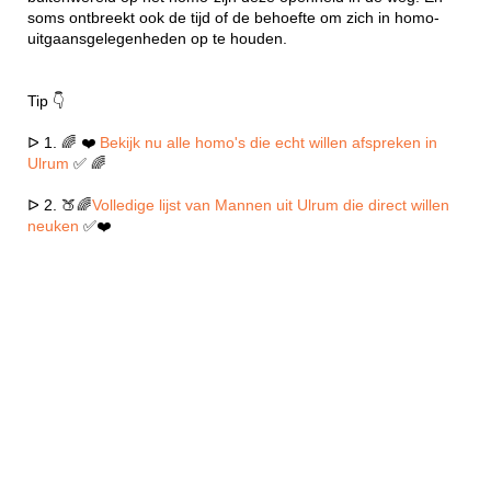
soms ontbreekt ook de tijd of de behoefte om zich in homo-
uitgaansgelegenheden op te houden.
Tip 👇
ᐅ 1. 🌈 ❤️
Bekijk nu alle homo's die echt willen afspreken in
Ulrum
✅ 🌈
ᐅ 2. 🍑🌈
Volledige lijst van Mannen uit Ulrum die direct willen
neuken
✅❤️