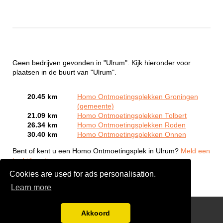
Geen bedrijven gevonden in "Ulrum". Kijk hieronder voor
plaatsen in de buurt van "Ulrum".
20.45 km
Homo Ontmoetingsplekken Groningen
(gemeente)
21.09 km
Homo Ontmoetingsplekken Tolbert
26.34 km
Homo Ontmoetingsplekken Roden
30.40 km
Homo Ontmoetingsplekken Onnen
Bent of kent u een Homo Ontmoetingsplek in Ulrum?
Meld een
bedrijf gratis aan
Cookies are used for ads personalisation.
Learn more
Gay Escort Service
Akkoord