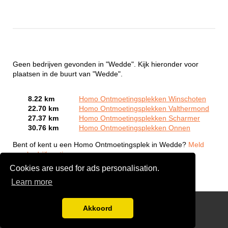
Geen bedrijven gevonden in "Wedde". Kijk hieronder voor
plaatsen in de buurt van "Wedde".
8.22 km
Homo Ontmoetingsplekken Winschoten
22.70 km
Homo Ontmoetingsplekken Valthermond
27.37 km
Homo Ontmoetingsplekken Scharmer
30.76 km
Homo Ontmoetingsplekken Onnen
Bent of kent u een Homo Ontmoetingsplek in Wedde?
Meld
een bedrijf gratis aan
Cookies are used for ads personalisation.
Learn more
Gay Escort Service
Akkoord
Disclaimer