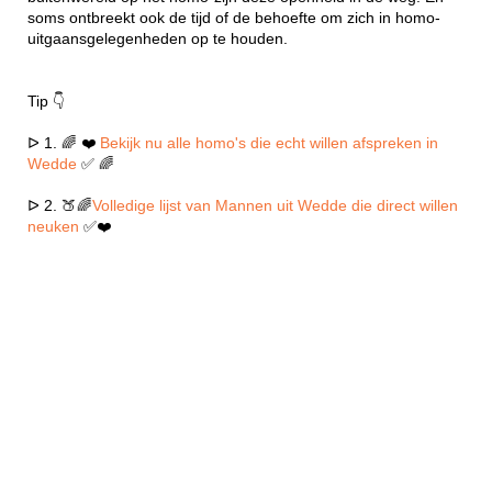
soms ontbreekt ook de tijd of de behoefte om zich in homo-
uitgaansgelegenheden op te houden.
Tip 👇
ᐅ 1. 🌈 ❤️
Bekijk nu alle homo's die echt willen afspreken in
Wedde
✅ 🌈
ᐅ 2. 🍑🌈
Volledige lijst van Mannen uit Wedde die direct willen
neuken
✅❤️