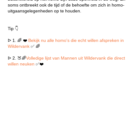
soms ontbreekt ook de tijd of de behoefte om zich in homo-
uitgaansgelegenheden op te houden.
Tip 👇
ᐅ 1. 🌈 ❤️
Bekijk nu alle homo's die echt willen afspreken in
Wildervank
✅ 🌈
ᐅ 2. 🍑🌈
Volledige lijst van Mannen uit Wildervank die direct
willen neuken
✅❤️