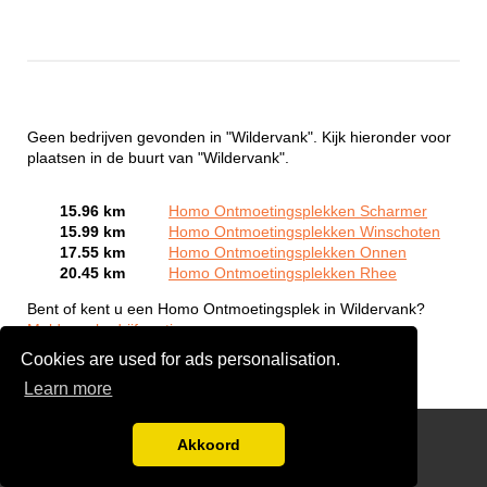
Geen bedrijven gevonden in "Wildervank". Kijk hieronder voor
plaatsen in de buurt van "Wildervank".
15.96 km
Homo Ontmoetingsplekken Scharmer
15.99 km
Homo Ontmoetingsplekken Winschoten
17.55 km
Homo Ontmoetingsplekken Onnen
20.45 km
Homo Ontmoetingsplekken Rhee
Bent of kent u een Homo Ontmoetingsplek in Wildervank?
Meld een bedrijf gratis aan
Cookies are used for ads personalisation.
Learn more
Gay Escort Service
Akkoord
Disclaimer