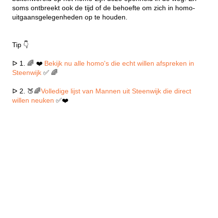
soms ontbreekt ook de tijd of de behoefte om zich in homo-
uitgaansgelegenheden op te houden.
Tip 👇
ᐅ 1. 🌈 ❤️
Bekijk nu alle homo's die echt willen afspreken in
Steenwijk
✅ 🌈
ᐅ 2. 🍑🌈
Volledige lijst van Mannen uit Steenwijk die direct
willen neuken
✅❤️