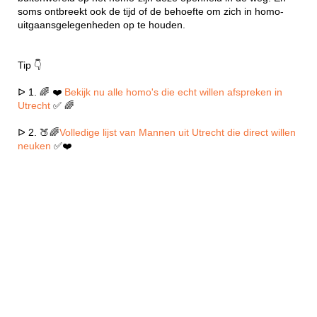
soms ontbreekt ook de tijd of de behoefte om zich in homo-
uitgaansgelegenheden op te houden.
Tip 👇
ᐅ 1. 🌈 ❤️
Bekijk nu alle homo's die echt willen afspreken in
Utrecht
✅ 🌈
ᐅ 2. 🍑🌈
Volledige lijst van Mannen uit Utrecht die direct willen
neuken
✅❤️