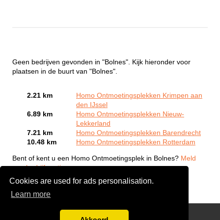
Geen bedrijven gevonden in "Bolnes". Kijk hieronder voor
plaatsen in de buurt van "Bolnes".
2.21 km
Homo Ontmoetingsplekken Krimpen aan
den IJssel
6.89 km
Homo Ontmoetingsplekken Nieuw-
Lekkerland
7.21 km
Homo Ontmoetingsplekken Barendrecht
10.48 km
Homo Ontmoetingsplekken Rotterdam
Bent of kent u een Homo Ontmoetingsplek in Bolnes?
Meld
een bedrijf gratis aan
Cookies are used for ads personalisation.
Learn more
Gay Escort Service
Akkoord