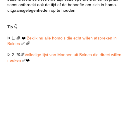
soms ontbreekt ook de tijd of de behoefte om zich in homo-
uitgaansgelegenheden op te houden.
Tip 👇
ᐅ 1. 🌈 ❤️
Bekijk nu alle homo's die echt willen afspreken in
Bolnes
✅ 🌈
ᐅ 2. 🍑🌈
Volledige lijst van Mannen uit Bolnes die direct willen
neuken
✅❤️