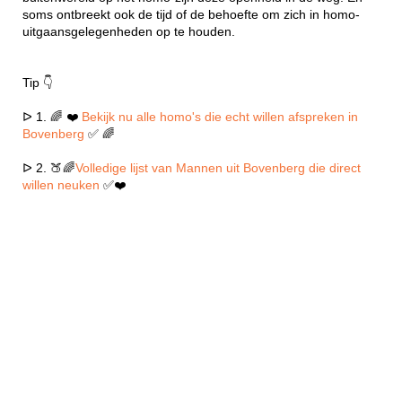
soms ontbreekt ook de tijd of de behoefte om zich in homo-
uitgaansgelegenheden op te houden.
Tip 👇
ᐅ 1. 🌈 ❤️
Bekijk nu alle homo's die echt willen afspreken in
Bovenberg
✅ 🌈
ᐅ 2. 🍑🌈
Volledige lijst van Mannen uit Bovenberg die direct
willen neuken
✅❤️