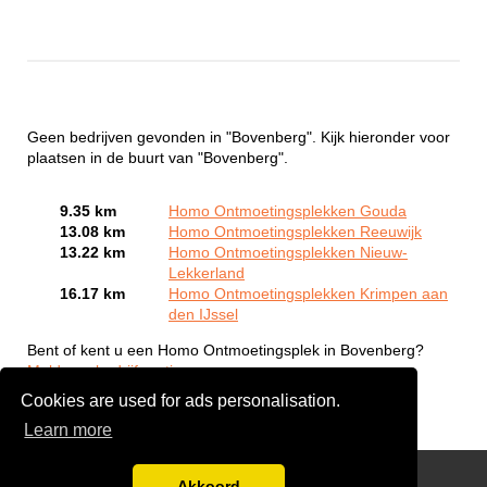
Geen bedrijven gevonden in "Bovenberg". Kijk hieronder voor
plaatsen in de buurt van "Bovenberg".
9.35 km
Homo Ontmoetingsplekken Gouda
13.08 km
Homo Ontmoetingsplekken Reeuwijk
13.22 km
Homo Ontmoetingsplekken Nieuw-
Lekkerland
16.17 km
Homo Ontmoetingsplekken Krimpen aan
den IJssel
Bent of kent u een Homo Ontmoetingsplek in Bovenberg?
Meld een bedrijf gratis aan
Cookies are used for ads personalisation.
Learn more
Gay Escort Service
Akkoord