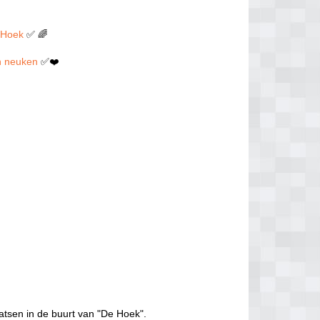
e Hoek
✅ 🌈
len neuken
✅❤️
atsen in de buurt van "De Hoek".