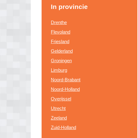
In provincie
Drenthe
Flevoland
Friesland
Gelderland
Groningen
Limburg
Noord-Brabant
Noord-Holland
Overijssel
Utrecht
Zeeland
Zuid-Holland