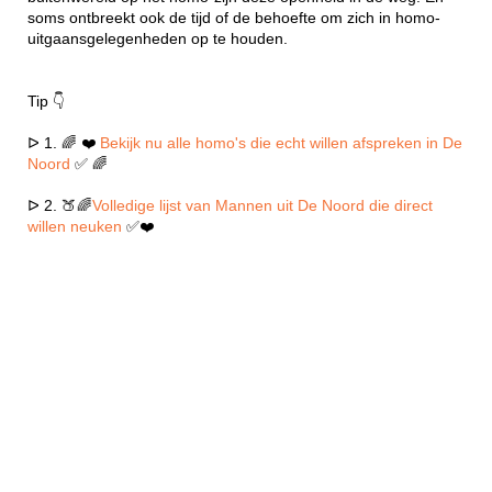
soms ontbreekt ook de tijd of de behoefte om zich in homo-
uitgaansgelegenheden op te houden.
Tip 👇
ᐅ 1. 🌈 ❤️
Bekijk nu alle homo's die echt willen afspreken in De
Noord
✅ 🌈
ᐅ 2. 🍑🌈
Volledige lijst van Mannen uit De Noord die direct
willen neuken
✅❤️