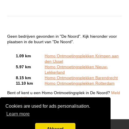
Geen bedrijven gevonden in "De Noord". Kijk hieronder voor
plaatsen in de buurt van "De Noord".
1.09 km
Homo Ontmoetingsplekken Krimpen aan
den IJssel
5.97 km
Homo Ontmoetingsplekken Nieuw-
Lekkerland
8.15 km
Homo Ontmoetingsplekken Barendrecht
11.10 km
Homo Ontmoetingsplekken Rotterdam
Bent of kent u een Homo Ontmoetingsplek in De Noord?
Meld
een bedrijf gratis aan
Cookies are used for ads personalisation.
Learn more
Gay Escort Service
Akkoord