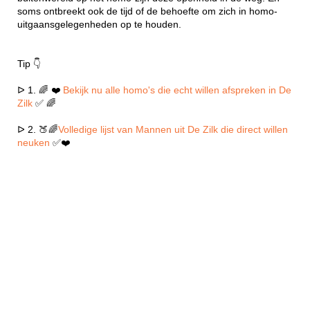
soms ontbreekt ook de tijd of de behoefte om zich in homo-
uitgaansgelegenheden op te houden.
Tip 👇
ᐅ 1. 🌈 ❤️
Bekijk nu alle homo's die echt willen afspreken in De
Zilk
✅ 🌈
ᐅ 2. 🍑🌈
Volledige lijst van Mannen uit De Zilk die direct willen
neuken
✅❤️