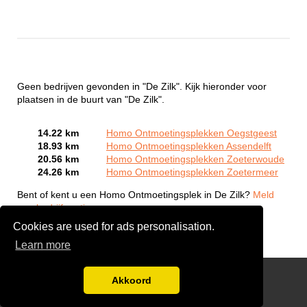
Geen bedrijven gevonden in "De Zilk". Kijk hieronder voor
plaatsen in de buurt van "De Zilk".
14.22 km
Homo Ontmoetingsplekken Oegstgeest
18.93 km
Homo Ontmoetingsplekken Assendelft
20.56 km
Homo Ontmoetingsplekken Zoeterwoude
24.26 km
Homo Ontmoetingsplekken Zoetermeer
Bent of kent u een Homo Ontmoetingsplek in De Zilk?
Meld
een bedrijf gratis aan
Cookies are used for ads personalisation.
Learn more
Gay Escort Service
Akkoord
Disclaimer