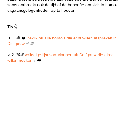
soms ontbreekt ook de tijd of de behoefte om zich in homo-
uitgaansgelegenheden op te houden.
Tip 👇
ᐅ 1. 🌈 ❤️
Bekijk nu alle homo's die echt willen afspreken in
Delfgauw
✅ 🌈
ᐅ 2. 🍑🌈
Volledige lijst van Mannen uit Delfgauw die direct
willen neuken
✅❤️