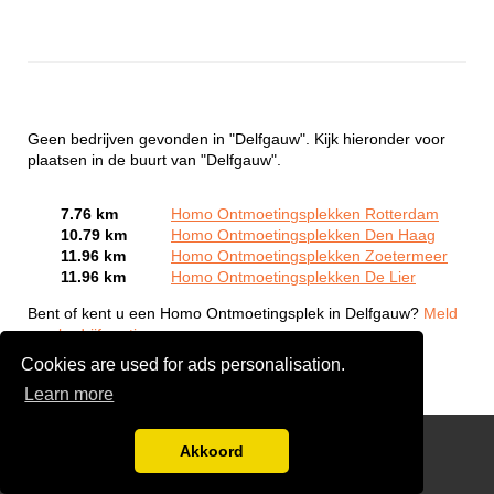
Geen bedrijven gevonden in "Delfgauw". Kijk hieronder voor
plaatsen in de buurt van "Delfgauw".
7.76 km
Homo Ontmoetingsplekken Rotterdam
10.79 km
Homo Ontmoetingsplekken Den Haag
11.96 km
Homo Ontmoetingsplekken Zoetermeer
11.96 km
Homo Ontmoetingsplekken De Lier
Bent of kent u een Homo Ontmoetingsplek in Delfgauw?
Meld
een bedrijf gratis aan
Cookies are used for ads personalisation.
Learn more
Gay Escort Service
Akkoord
Disclaimer