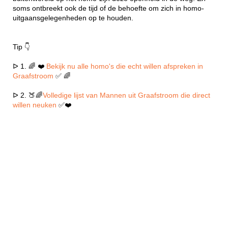
soms ontbreekt ook de tijd of de behoefte om zich in homo-
uitgaansgelegenheden op te houden.
Tip 👇
ᐅ 1. 🌈 ❤️
Bekijk nu alle homo's die echt willen afspreken in
Graafstroom
✅ 🌈
ᐅ 2. 🍑🌈
Volledige lijst van Mannen uit Graafstroom die direct
willen neuken
✅❤️