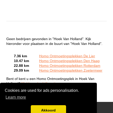
Geen bedrijven gevonden in "Hoek Van Holland". Kijk
hieronder voor plaatsen in de buurt van "Hoek Van Holland".
7.36 km
Homo Ontmoetingsplekken De Lier
10.47 km
Homo Ontmoetingsplekken Den Haag
22.88 km
Homo Ontmoetingsplekken Rotterdam
29.09 km
Homo Ontmoetingsplekken Zoetermeer
Bent of kent u een Homo Ontmoetingsplek in Hoek Van
Holland?
Meld een bedrijf gratis aan
Cookies are used for ads personalisation.
Learn more
Gay Escort Service
Akkoord