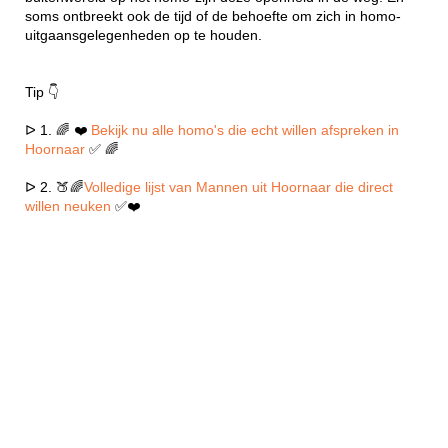
soms ontbreekt ook de tijd of de behoefte om zich in homo-
uitgaansgelegenheden op te houden.
Tip 👇
ᐅ 1. 🌈 ❤️
Bekijk nu alle homo's die echt willen afspreken in
Hoornaar
✅ 🌈
ᐅ 2. 🍑🌈
Volledige lijst van Mannen uit Hoornaar die direct
willen neuken
✅❤️