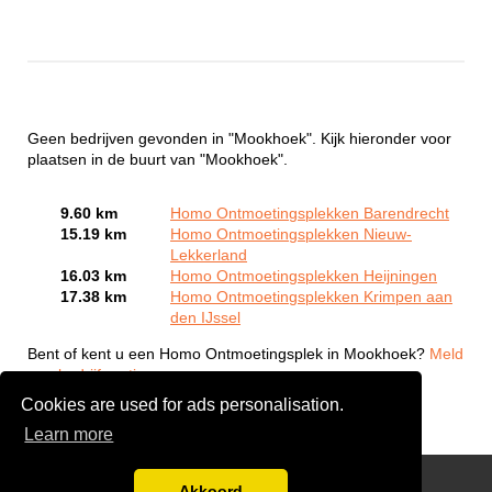
Geen bedrijven gevonden in "Mookhoek". Kijk hieronder voor
plaatsen in de buurt van "Mookhoek".
9.60 km
Homo Ontmoetingsplekken Barendrecht
15.19 km
Homo Ontmoetingsplekken Nieuw-
Lekkerland
16.03 km
Homo Ontmoetingsplekken Heijningen
17.38 km
Homo Ontmoetingsplekken Krimpen aan
den IJssel
Bent of kent u een Homo Ontmoetingsplek in Mookhoek?
Meld
een bedrijf gratis aan
Cookies are used for ads personalisation.
Learn more
Gay Escort Service
Akkoord