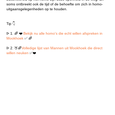
soms ontbreekt ook de tijd of de behoefte om zich in homo-
uitgaansgelegenheden op te houden.
Tip 👇
ᐅ 1. 🌈 ❤️
Bekijk nu alle homo's die echt willen afspreken in
Mookhoek
✅ 🌈
ᐅ 2. 🍑🌈
Volledige lijst van Mannen uit Mookhoek die direct
willen neuken
✅❤️