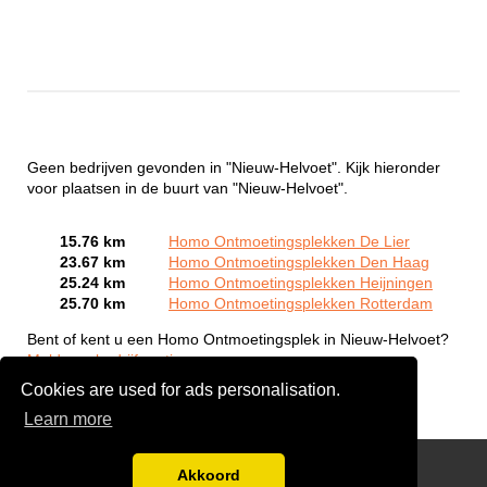
Geen bedrijven gevonden in "Nieuw-Helvoet". Kijk hieronder
voor plaatsen in de buurt van "Nieuw-Helvoet".
15.76 km
Homo Ontmoetingsplekken De Lier
23.67 km
Homo Ontmoetingsplekken Den Haag
25.24 km
Homo Ontmoetingsplekken Heijningen
25.70 km
Homo Ontmoetingsplekken Rotterdam
Bent of kent u een Homo Ontmoetingsplek in Nieuw-Helvoet?
Meld een bedrijf gratis aan
Cookies are used for ads personalisation.
Learn more
Gay Escort Service
Akkoord