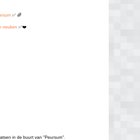
eursum
✅ 🌈
len neuken
✅❤️
atsen in de buurt van "Peursum".