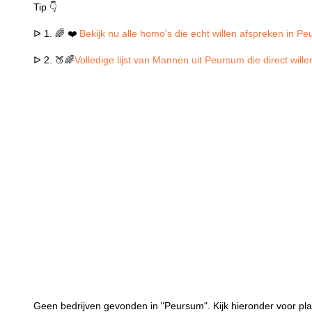
Tip 👇
ᐅ 1. 🌈 ❤️
Bekijk nu alle homo's die echt willen afspreken in P
ᐅ 2. 🍑🌈
Volledige lijst van Mannen uit Peursum die direct wil
Geen bedrijven gevonden in "Peursum". Kijk hieronder voor pla