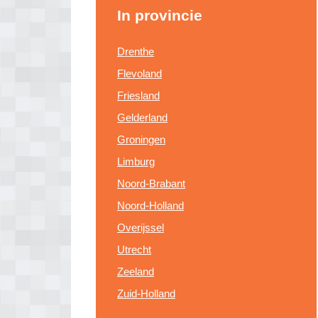
In provincie
Drenthe
Flevoland
Friesland
Gelderland
Groningen
Limburg
Noord-Brabant
Noord-Holland
Overijssel
Utrecht
Zeeland
Zuid-Holland