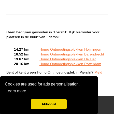
Geen bedrijven gevonden in "Piershil". Kijk hieronder voor
plaatsen in de buurt van "Piershil".
14.27 km
Homo Ontmoetingsplekken Heijningen
16.52 km
Homo Ontmoetingsplekken Barendrecht
19.67 km
Homo Ontmoetingsplekken De Lier
20.16 km
Homo Ontmoetingsplekken Rotterdam
Bent of kent u een Homo Ontmoetingsplek in Piershil?
Meld
een bedrijf gratis aan
Cookies are used for ads personalisation.
Learn more
Gay Escort Service
Akkoord
Disclaimer