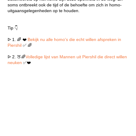
soms ontbreekt ook de tijd of de behoefte om zich in homo-
uitgaansgelegenheden op te houden.
Tip 👇
ᐅ 1. 🌈 ❤️
Bekijk nu alle homo's die echt willen afspreken in
Piershil
✅ 🌈
ᐅ 2. 🍑🌈
Volledige lijst van Mannen uit Piershil die direct willen
neuken
✅❤️