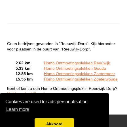
Geen bedrijven gevonden in "Reeuwijk-Dorp". Kijk hieronder
voor plaatsen in de buurt van "Reeuwijk-Dorp".
2.62 km
Homo Ontmoetingsplekken Reeuwijk
5.33 km
Homo Ontmoetingsplekken Gouda
12.85 km
Homo Ontmoetingsplekken Zoetermeer
15.55 km
Homo Ontmoetingsplekken Zoeterwoude
Bent of kent u een Homo Ontmoetingsplek in Reeuwijk-Dorp?
Meld een bedrijf gratis aan
Cookies are used for ads personalisation.
Learn more
Gay Escort Service
Akkoord