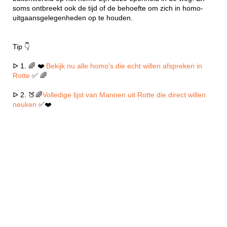
soms ontbreekt ook de tijd of de behoefte om zich in homo-
uitgaansgelegenheden op te houden.
Tip 👇
ᐅ 1. 🌈 ❤️
Bekijk nu alle homo's die echt willen afspreken in
Rotte
✅ 🌈
ᐅ 2. 🍑🌈
Volledige lijst van Mannen uit Rotte die direct willen
neuken
✅❤️