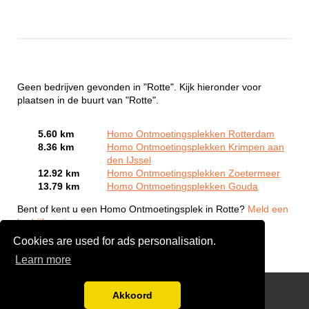
Geen bedrijven gevonden in "Rotte". Kijk hieronder voor
plaatsen in de buurt van "Rotte".
5.60 km
Homo Ontmoetingsplekken Rotterdam
8.36 km
Homo Ontmoetingsplekken Krimpen aan
den IJssel
12.92 km
Homo Ontmoetingsplekken Zoetermeer
13.79 km
Homo Ontmoetingsplekken Gouda
Bent of kent u een Homo Ontmoetingsplek in Rotte?
Meld een
bedrijf gratis aan
Cookies are used for ads personalisation.
Learn more
Gay Escort Service
Akkoord