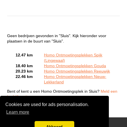
Geen bedrijven gevonden in "Sluis". Kijk hieronder voor
plaatsen in de buurt van "Sluis".
12.47 km
Homo Ontmoetingsplekken Spijk
(Lingewaal)
18.40 km
Homo Ontmoetingsplekken Gouda
20.23 km
Homo Ontmoetingsplekken Reeuwijk
22.46 km
Homo Ontmoetingsplekken Nieuw-
Lekkerland
Bent of kent u een Homo Ontmoetingsplek in Sluis?
Meld een
bedrijf gratis aan
Cookies are used for ads personalisation.
Learn more
Gay Escort Service
Akkoord