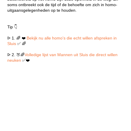
soms ontbreekt ook de tijd of de behoefte om zich in homo-
uitgaansgelegenheden op te houden.
Tip 👇
ᐅ 1. 🌈 ❤️
Bekijk nu alle homo's die echt willen afspreken in
Sluis
✅ 🌈
ᐅ 2. 🍑🌈
Volledige lijst van Mannen uit Sluis die direct willen
neuken
✅❤️