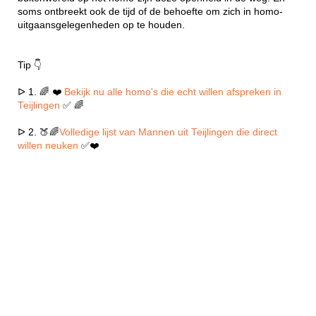
soms ontbreekt ook de tijd of de behoefte om zich in homo-
uitgaansgelegenheden op te houden.
Tip 👇
ᐅ 1. 🌈 ❤️
Bekijk nu alle homo's die echt willen afspreken in
Teijlingen
✅ 🌈
ᐅ 2. 🍑🌈
Volledige lijst van Mannen uit Teijlingen die direct
willen neuken
✅❤️