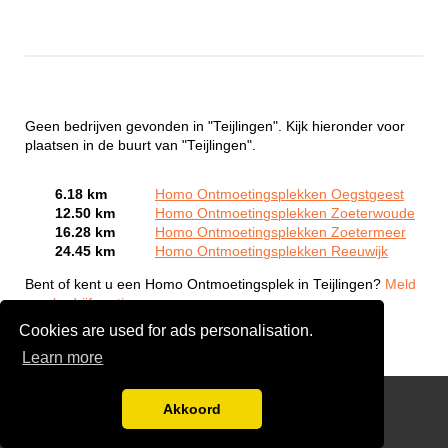
Geen bedrijven gevonden in "Teijlingen". Kijk hieronder voor
plaatsen in de buurt van "Teijlingen".
6.18 km
Homo Ontmoetingsplekken Oegstgeest
12.50 km
Homo Ontmoetingsplekken Zoeterwoude
16.28 km
Homo Ontmoetingsplekken Zoetermeer
24.45 km
Homo Ontmoetingsplekken Reeuwijk
Bent of kent u een Homo Ontmoetingsplek in Teijlingen?
Meld
een bedrijf gratis aan
Cookies are used for ads personalisation.
Learn more
Gay Escort Service
Akkoord
Disclaimer