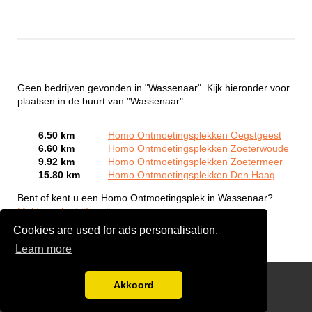
Geen bedrijven gevonden in "Wassenaar". Kijk hieronder voor
plaatsen in de buurt van "Wassenaar".
6.50 km
Homo Ontmoetingsplekken Oegstgeest
6.60 km
Homo Ontmoetingsplekken Zoeterwoude
9.92 km
Homo Ontmoetingsplekken Zoetermeer
15.80 km
Homo Ontmoetingsplekken Den Haag
Bent of kent u een Homo Ontmoetingsplek in Wassenaar?
Meld een bedrijf gratis aan
Cookies are used for ads personalisation.
Learn more
Gay Escort Service
Akkoord
Disclaimer