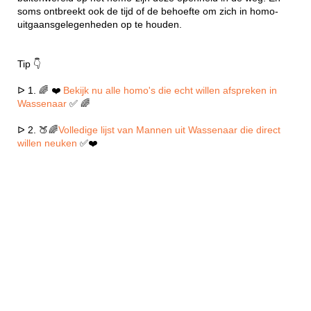
soms ontbreekt ook de tijd of de behoefte om zich in homo-
uitgaansgelegenheden op te houden.
Tip 👇
ᐅ 1. 🌈 ❤️
Bekijk nu alle homo's die echt willen afspreken in
Wassenaar
✅ 🌈
ᐅ 2. 🍑🌈
Volledige lijst van Mannen uit Wassenaar die direct
willen neuken
✅❤️