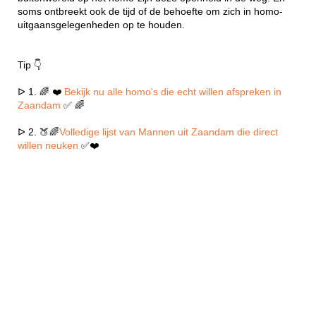
soms ontbreekt ook de tijd of de behoefte om zich in homo-
uitgaansgelegenheden op te houden.
Tip 👇
ᐅ 1. 🌈 ❤️
Bekijk nu alle homo's die echt willen afspreken in
Zaandam
✅ 🌈
ᐅ 2. 🍑🌈
Volledige lijst van Mannen uit Zaandam die direct
willen neuken
✅❤️