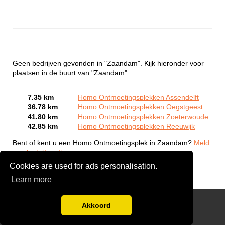
Geen bedrijven gevonden in "Zaandam". Kijk hieronder voor
plaatsen in de buurt van "Zaandam".
7.35 km
Homo Ontmoetingsplekken Assendelft
36.78 km
Homo Ontmoetingsplekken Oegstgeest
41.80 km
Homo Ontmoetingsplekken Zoeterwoude
42.85 km
Homo Ontmoetingsplekken Reeuwijk
Bent of kent u een Homo Ontmoetingsplek in Zaandam?
Meld
een bedrijf gratis aan
Cookies are used for ads personalisation.
Learn more
Gay Escort Service
Akkoord
Disclaimer