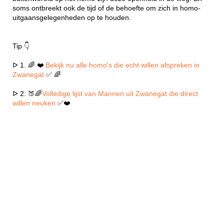
soms ontbreekt ook de tijd of de behoefte om zich in homo-
uitgaansgelegenheden op te houden.
Tip 👇
ᐅ 1. 🌈 ❤️
Bekijk nu alle homo's die echt willen afspreken in
Zwanegat
✅ 🌈
ᐅ 2. 🍑🌈
Volledige lijst van Mannen uit Zwanegat die direct
willen neuken
✅❤️