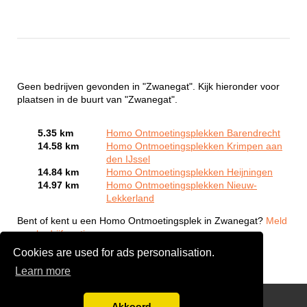
Geen bedrijven gevonden in "Zwanegat". Kijk hieronder voor
plaatsen in de buurt van "Zwanegat".
5.35 km
Homo Ontmoetingsplekken Barendrecht
14.58 km
Homo Ontmoetingsplekken Krimpen aan
den IJssel
14.84 km
Homo Ontmoetingsplekken Heijningen
14.97 km
Homo Ontmoetingsplekken Nieuw-
Lekkerland
Bent of kent u een Homo Ontmoetingsplek in Zwanegat?
Meld
een bedrijf gratis aan
Cookies are used for ads personalisation.
Learn more
Gay Escort Service
Akkoord