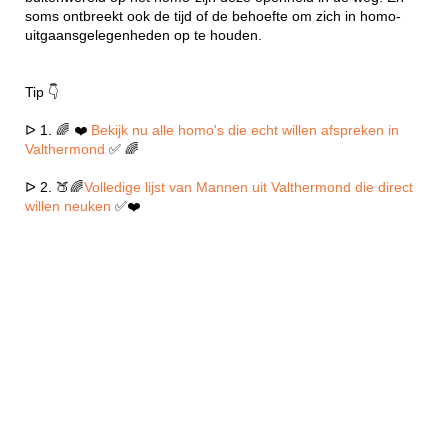
soms ontbreekt ook de tijd of de behoefte om zich in homo-
uitgaansgelegenheden op te houden.
Tip 👇
ᐅ 1. 🌈 ❤️
Bekijk nu alle homo's die echt willen afspreken in
Valthermond
✅ 🌈
ᐅ 2. 🍑🌈
Volledige lijst van Mannen uit Valthermond die direct
willen neuken
✅❤️