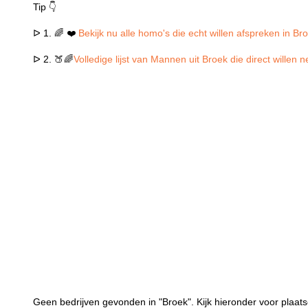
Tip 👇
ᐅ 1. 🌈 ❤️
Bekijk nu alle homo's die echt willen afspreken in Br
ᐅ 2. 🍑🌈
Volledige lijst van Mannen uit Broek die direct willen
Geen bedrijven gevonden in "Broek". Kijk hieronder voor plaats