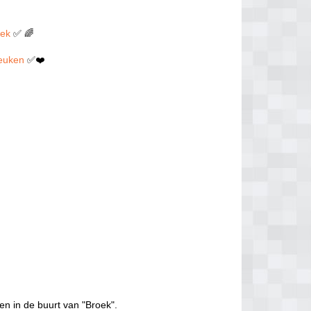
oek
✅ 🌈
 neuken
✅❤️
en in de buurt van "Broek".