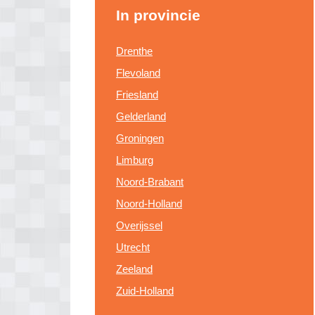
In provincie
Drenthe
Flevoland
Friesland
Gelderland
Groningen
Limburg
Noord-Brabant
Noord-Holland
Overijssel
Utrecht
Zeeland
Zuid-Holland