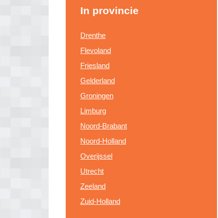
In provincie
Drenthe
Flevoland
Friesland
Gelderland
Groningen
Limburg
Noord-Brabant
Noord-Holland
Overijssel
Utrecht
Zeeland
Zuid-Holland