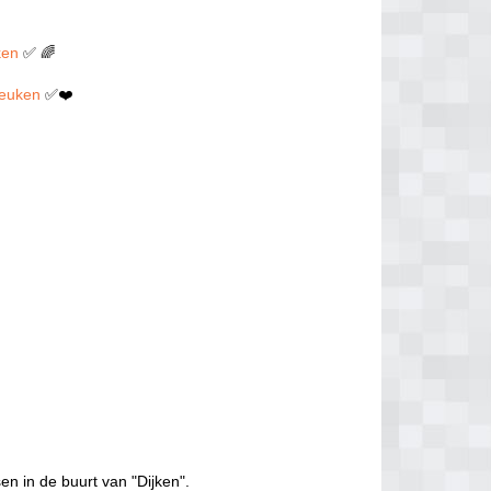
ken
✅ 🌈
 neuken
✅❤️
en in de buurt van "Dijken".