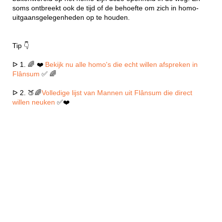
soms ontbreekt ook de tijd of de behoefte om zich in homo-
uitgaansgelegenheden op te houden.
Tip 👇
ᐅ 1. 🌈 ❤️
Bekijk nu alle homo's die echt willen afspreken in
Flânsum
✅ 🌈
ᐅ 2. 🍑🌈
Volledige lijst van Mannen uit Flânsum die direct
willen neuken
✅❤️