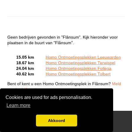
Geen bedrijven gevonden in "Flânsum". Kijk hieronder voor
plaatsen in de buurt van "Flânsum".
15.05 km
Homo Ontmoetingsplekken Leeuwarden
18.67 km
Homo Ontmoetingsplekken Terwispel
24.04 km
Homo Ontmoetingsplekken Follega
40.62 km
Homo Ontmoetingsplekken Tolbert
Bent of kent u een Homo Ontmoetingsplek in Flânsum?
Meld
een bedrijf gratis aan
Cookies are used for ads personalisation.
Learn more
Gay Escort Service
Akkoord
Disclaimer