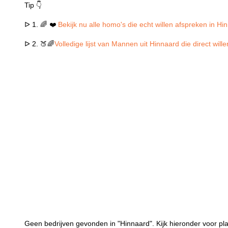
Tip 👇
ᐅ 1. 🌈 ❤️
Bekijk nu alle homo's die echt willen afspreken in Hi
ᐅ 2. 🍑🌈
Volledige lijst van Mannen uit Hinnaard die direct wil
Geen bedrijven gevonden in "Hinnaard". Kijk hieronder voor pla