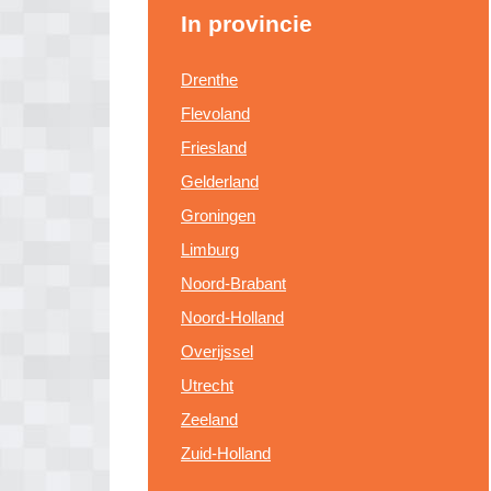
In provincie
Drenthe
Flevoland
Friesland
Gelderland
Groningen
Limburg
Noord-Brabant
Noord-Holland
Overijssel
Utrecht
Zeeland
Zuid-Holland