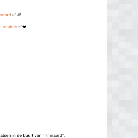
nnaard
✅ 🌈
len neuken
✅❤️
atsen in de buurt van "Hinnaard".