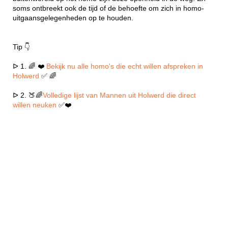
soms ontbreekt ook de tijd of de behoefte om zich in homo-
uitgaansgelegenheden op te houden.
Tip 👇
ᐅ 1. 🌈 ❤️
Bekijk nu alle homo's die echt willen afspreken in
Holwerd
✅ 🌈
ᐅ 2. 🍑🌈
Volledige lijst van Mannen uit Holwerd die direct
willen neuken
✅❤️