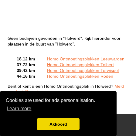
Geen bedrijven gevonden in "Holwerd". Kijk hieronder voor
plaatsen in de buurt van "Holwerd".
18.12 km
Homo Ontmoetingsplekken Leeuwarden
37.72 km
Homo Ontmoetingsplekken Tolbert
39.42 km
Homo Ontmoetingsplekken Terwispel
44.16 km
Homo Ontmoetingsplekken Roden
Bent of kent u een Homo Ontmoetingsplek in Holwerd?
Meld
een bedrijf gratis aan
Cookies are used for ads personalisation.
Learn more
Gay Escort Service
Akkoord
Disclaimer