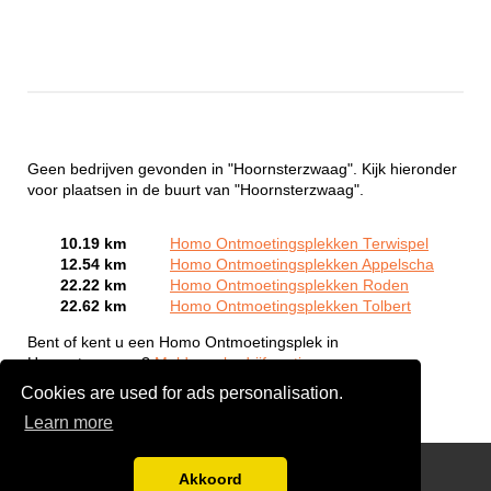
Geen bedrijven gevonden in "Hoornsterzwaag". Kijk hieronder
voor plaatsen in de buurt van "Hoornsterzwaag".
10.19 km
Homo Ontmoetingsplekken Terwispel
12.54 km
Homo Ontmoetingsplekken Appelscha
22.22 km
Homo Ontmoetingsplekken Roden
22.62 km
Homo Ontmoetingsplekken Tolbert
Bent of kent u een Homo Ontmoetingsplek in
Hoornsterzwaag?
Meld een bedrijf gratis aan
Cookies are used for ads personalisation.
Learn more
Gay Escort Service
Akkoord