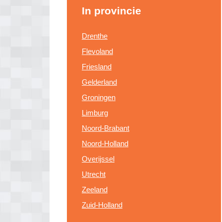
In provincie
Drenthe
Flevoland
Friesland
Gelderland
Groningen
Limburg
Noord-Brabant
Noord-Holland
Overijssel
Utrecht
Zeeland
Zuid-Holland