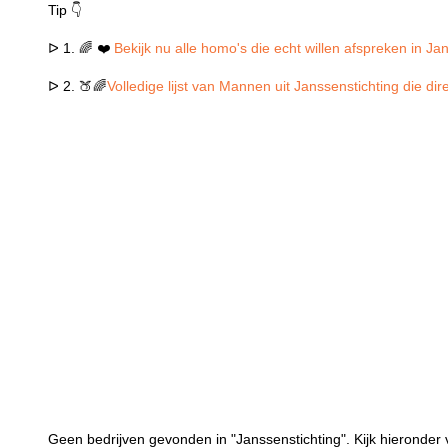
Tip 👇
ᐅ 1. 🌈 ❤️
Bekijk nu alle homo's die echt willen afspreken in Ja
ᐅ 2. 🍑🌈
Volledige lijst van Mannen uit Janssenstichting die di
Geen bedrijven gevonden in "Janssenstichting". Kijk hieronder 