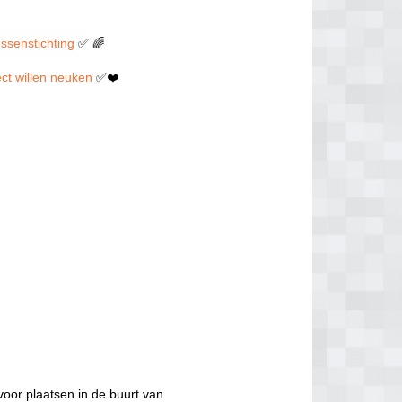
nssenstichting
✅ 🌈
rect willen neuken
✅❤️
voor plaatsen in de buurt van